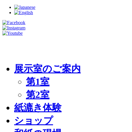
展示室のご案内
第1室
第2室
紙漉き体験
ショップ