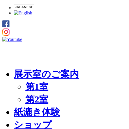
展示室のご案内
第1室
第2室
紙漉き体験
ショップ