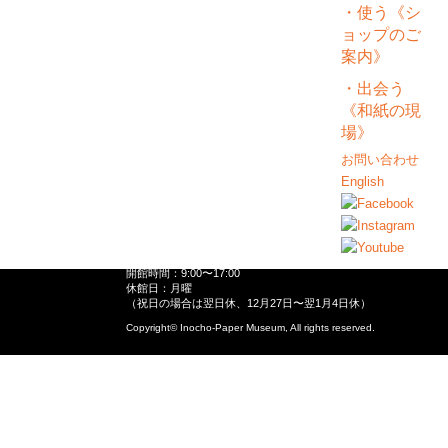
・使う《シ
ョップのご
案内》
・出会う
《和紙の現
場》
お問い合わせ
English
いの町紙の博物館
〒781-2103 高知県吾川郡いの町幸町110-1
TEL.088-893-0886／FAX.088-893-0887
MAIL.tosawasi@bronze.ocn.ne.jp
開館時間：9:00〜17:00
休館日：月曜
（祝日の場合は翌日休、12月27日〜翌1月4日休）
Copyright© Inocho-Paper Museum, All rights reserved.