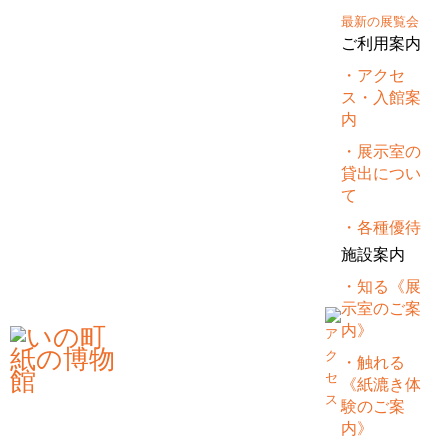
最新の展覧会
ご利用案内
・アクセ
ス・入館案
内
第10回高知国際版画トリエンナー
・展示室の
レ展 審査結果発表
貸出につい
て
第10回高知国際版画トリエンナーレ展の審査結果が決定致しました。
・各種優待
審査結果の詳細は、
こちら
からご確認ください。
施設案内
・知る《展
示室のご案
内》
«
源太さんの付箋メモができました
第10回高知国際版画トリエンナーレ展 前売り券販売のお知らせ
»
一覧へ
・触れる
戻る
《紙漉き体
験のご案
内》