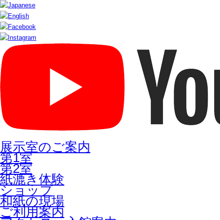
展示室のご案内
第1室
第2室
紙漉き体験
ショップ
和紙の現場
ご利用案内