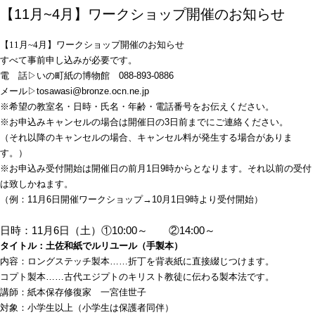
【11月~4月】ワークショップ開催のお知らせ
【
11
月
~4
月】ワークショップ開催のお知らせ
すべて事前申し込みが必要です。
電 話▷いの町紙の博物館 088-893-0886
メール▷
tosawasi@bronze.ocn.ne.jp
※希望の教室名・日時・氏名・年齢・電話番号をお伝えください。
※お申込みキャンセルの場合は開催日の3日前までにご連絡ください。
（それ以降のキャンセルの場合、キャンセル料が発生する場合がありま
す。）
※お申込み受付開始は開催日の前月1日9時からとなります。それ以前の受付
は致しかねます。
（例：11月6日開催ワークショップ→10月1日9時より受付開始）
日時：11月6日（土）①10:00～ ②14:00～
タイトル：土佐和紙でルリユール（手製本）
内容：ロングステッチ製本……折丁を背表紙に直接綴じつけます。
コプト製本……古代エジプトのキリスト教徒に伝わる製本法です。
講師：紙本保存修復家 一宮佳世子
対象：小学生以上（小学生は保護者同伴）