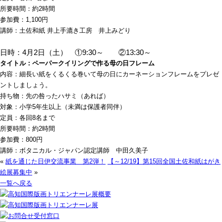
所要時間：約2時間
参加費：1,100円
講師：土佐和紙 井上手漉き工房 井上みどり
日時：4月2日（土） ①9:30～ ②13:30～
タイトル：ペーパークイリングで作る母の日フレーム
内容：細長い紙をくるくる巻いて母の日にカーネーションフレームをプレゼ
ントしましょう。
持ち物：先の咎ったハサミ（あれば）
対象：小学5年生以上（未満は保護者同伴）
定員：各回8名まで
所要時間：約2時間
参加費：800円
講師：ボタニカル・ジャパン認定講師 中田久美子
«
紙を通じた日伊交流事業 第2弾！
【～12/19】第15回全国土佐和紙はがき
絵展募集中
»
一覧へ戻る