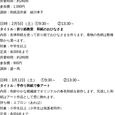
所要時間：約2時間
参加費：1,000円
講師：和紙花作家 細川孝子
日時：2月5日（土）①9:30～ ②13:30～
タイトル：折り紙教室 和紙のおひなさま
内容：友禅和紙を使って折り紙でおひなさまを作ります。着物の色柄は数種
類から選べます。
対象：中学生以上
定員：各回8名まで
所要時間：約2時間
参加費：800円
講師：盛一馬
日時：3月12日（土） ①9:30～ ②13:30～
タイトル：手作り和紙で春アート
内容：色鮮やかな楮繊維でオリジナルの春色和紙を創作します。完成した和
紙はアート作品として壁に飾れます。
持ち物：エプロン（あれば）
対象：小学生以上（小学生は保護者同伴）
定員：各回4名まで