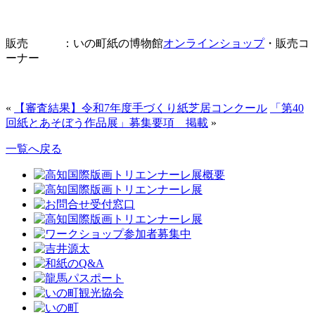
販売 ：いの町紙の博物館
オンラインショップ
・販売コ
ーナー
«
【審査結果】令和7年度手づくり紙芝居コンクール
「第40
回紙とあそぼう作品展」募集要項 掲載
»
一覧へ戻る