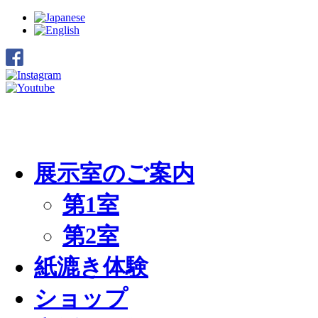
展示室のご案内
第1室
第2室
紙漉き体験
ショップ