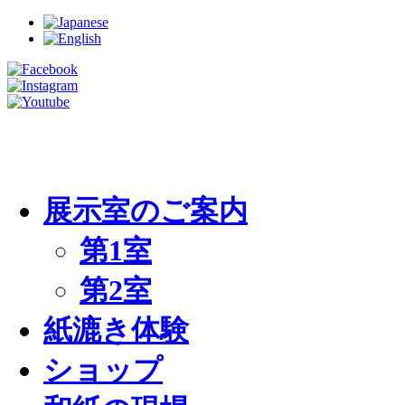
展示室のご案内
第1室
第2室
紙漉き体験
ショップ