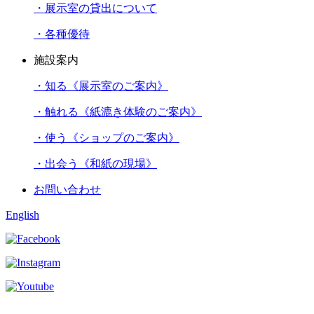
・展示室の貸出について
・各種優待
施設案内
・知る《展示室のご案内》
・触れる《紙漉き体験のご案内》
・使う《ショップのご案内》
・出会う《和紙の現場》
お問い合わせ
English